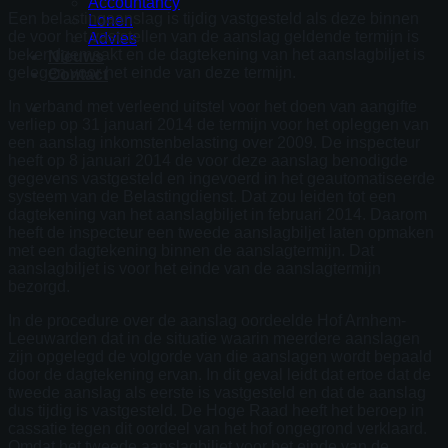
Accountancy
Een belastingaanslag is tijdig vastgesteld als deze binnen
Lonen
de voor het vaststellen van de aanslag geldende termijn is
Advies
bekendgemaakt en de dagtekening van het aanslagbiljet is
Nieuws
gelegen voor het einde van deze termijn.
Contact
In verband met verleend uitstel voor het doen van aangifte
verliep op 31 januari 2014 de termijn voor het opleggen van
een aanslag inkomstenbelasting over 2009. De inspecteur
heeft op 8 januari 2014 de voor deze aanslag benodigde
gegevens vastgesteld en ingevoerd in het geautomatiseerde
systeem van de Belastingdienst. Dat zou leiden tot een
dagtekening van het aanslagbiljet in februari 2014. Daarom
heeft de inspecteur een tweede aanslagbiljet laten opmaken
met een dagtekening binnen de aanslagtermijn. Dat
aanslagbiljet is voor het einde van de aanslagtermijn
bezorgd.
In de procedure over de aanslag oordeelde Hof Arnhem-
Leeuwarden dat in de situatie waarin meerdere aanslagen
zijn opgelegd de volgorde van die aanslagen wordt bepaald
door de dagtekening ervan. In dit geval leidt dat ertoe dat de
tweede aanslag als eerste is vastgesteld en dat de aanslag
dus tijdig is vastgesteld. De Hoge Raad heeft het beroep in
cassatie tegen dit oordeel van het hof ongegrond verklaard.
Omdat het tweede aanslagbiljet voor het einde van de