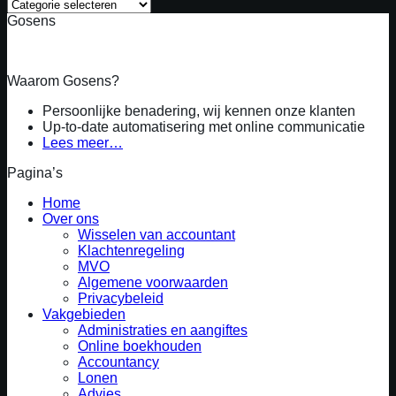
Onderwerpen
Gosens
Waarom Gosens?
Persoonlijke benadering, wij kennen onze klanten
Up-to-date automatisering met online communicatie
Lees meer…
Pagina’s
Home
Over ons
Wisselen van accountant
Klachtenregeling
MVO
Algemene voorwaarden
Privacybeleid
Vakgebieden
Administraties en aangiftes
Online boekhouden
Accountancy
Lonen
Advies