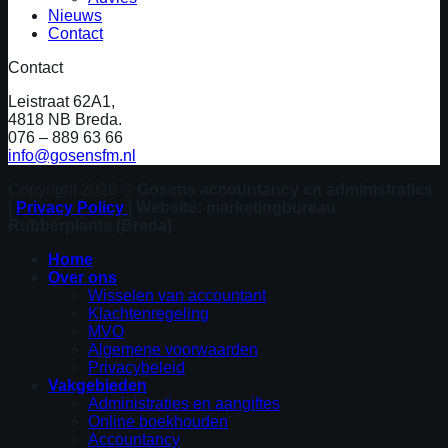
Nieuws
Contact
Contact
Leistraat 62A1,
4818 NB Breda.
076 – 889 63 66
info@gosensfm.nl
Copyright 2026 ©
Gosens accountancy en administraties
|
Privacy Policy
| Website: marketingbureau
Rubberplants (Breda)
Home
Over ons
Wisselen van accountant
Klachtenregeling
MVO
Algemene voorwaarden
Privacybeleid
Vakgebieden
Administraties en aangiftes
Online boekhouden
Accountancy