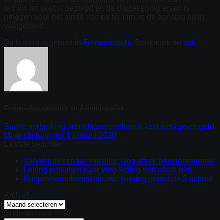
termijn ter post is bezorgd en de dagtekening ervan is
gelegen voor het einde van de termijn, is de aanslag tijdig
vastgesteld.
Dit bericht is gepost in
Formeel recht
. Bookmark de
link
.
Gosens Accountancy en Administraties
Snelle verbreking arbeidsovereenkomst kost werkgever geld
Minimumloon per 1 januari 2020
Laatste berichten
Van verplicht naar vrijwillig: weg aftrek pensioenpremie
Lening omkatten naar vergoeding redt aftrek niet
Koopovereenkomst nieuwe woning geen box 3-schuld
Archief
Archief
Onderwerpen